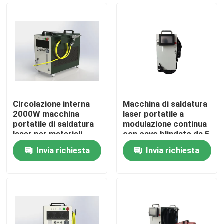
Spettacolo VR
Chi siamo
Giro della fabbrica
Circolazione interna
Macchina di saldatura
2000W macchina
laser portatile a
Controllo di qualità
portatile di saldatura
modulazione continua
laser per materiali
con cavo blindato da 5
spessi e sottili
m M2 1.3 20um
Invia richiesta
Invia richiesta
Contattaci
Richiedi un preventivo
Laser a fibra verde