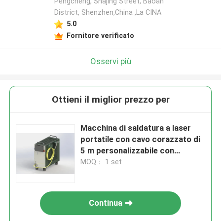
Pengcheng, Shajing Street, Baoan
District, Shenzhen,China ,La CINA
5.0
Fornitore verificato
Osservi più
Ottieni il miglior prezzo per
Macchina di saldatura a laser
portatile con cavo corazzato di
5 m personalizzabile con
consumo di energia di 7,5 kW
MOQ： 1 set
Continua