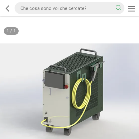
1
/
1