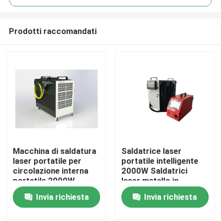
Prodotti raccomandati
Macchina di saldatura
Saldatrice laser
Casa
laser portatile per
portatile intelligente
circolazione interna
2000W Saldatrici
portatile 2000W
laser metallo in
Prodotti
Potenza
acciaio inossidabile
Invia richiesta
Invia richiesta
Video