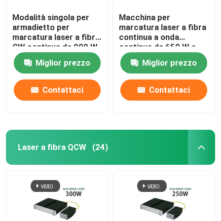
Modalità singola per
Macchina per
armadietto per
marcatura laser a fibra
marcatura laser a fibra
continua a onda
CW continua da 900 W
continua da 650 W a
macchina singola
Miglior prezzo
Miglior prezzo
Contattaci
Contattaci
Laser a fibra QCW
(24)