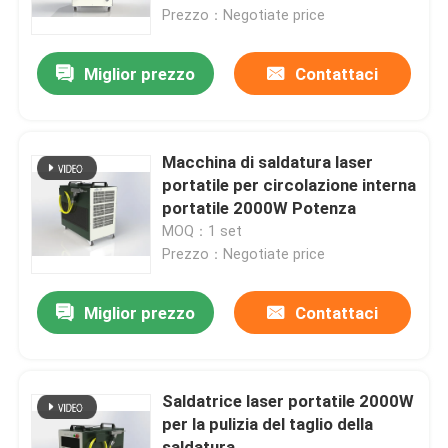
Prezzo：Negotiate price
Spettacolo VR
Miglior prezzo
Contattaci
Chi siamo
Macchina di saldatura laser
Giro della fabbrica
portatile per circolazione interna
portatile 2000W Potenza
MOQ：1 set
Controllo di qualità
Prezzo：Negotiate price
Contattaci
Miglior prezzo
Contattaci
Richiedi un preventivo
Saldatrice laser portatile 2000W
per la pulizia del taglio della
Laser a fibra verde
saldatura