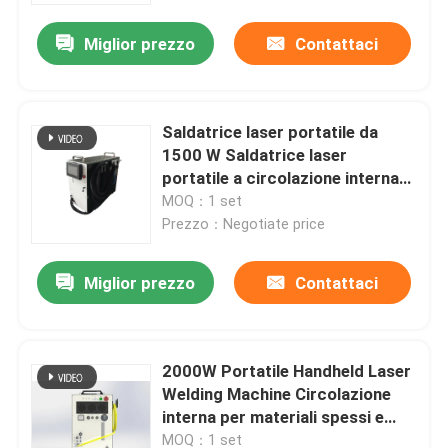
Miglior prezzo
Contattaci
Saldatrice laser portatile da
1500 W Saldatrice laser
portatile a circolazione interna
portatile
MOQ：1 set
Prezzo：Negotiate price
Miglior prezzo
Contattaci
Casa
2000W Portatile Handheld Laser
Prodotti
Welding Machine Circolazione
interna per materiali spessi e
sottili
Video
MOQ：1 set