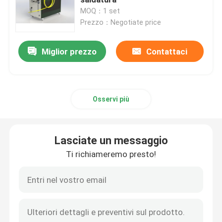
MOQ：1 set
Prezzo：Negotiate price
Laser a fibra CW
Miglior prezzo
Contattaci
Laser a fibra QCW
Laser pulsato della fibra
Osservi più
Laser a fibra MOPA
Lasciate un messaggio
Laser a fibra UV
Ti richiameremo presto!
Laser a fibra ultraveloce
Dispositivo di rimozione degli ostacoli laser