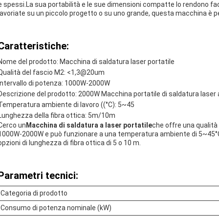
e spessi.La sua portabilità e le sue dimensioni compatte lo rendono faci
lavoriate su un piccolo progetto o su uno grande, questa macchina è pe
Caratteristiche:
Nome del prodotto: Macchina di saldatura laser portatile
Qualità del fascio M2: <1,3@20um
Intervallo di potenza: 1000W-2000W
Descrizione del prodotto: 2000W Macchina portatile di saldatura laser 
Temperatura ambiente di lavoro ((°C): 5~45
Lunghezza della fibra ottica: 5m/10m
Cerco un
Macchina di saldatura a laser portatile
che offre una qualit
1000W-2000W e può funzionare a una temperatura ambiente di 5~45°
opzioni di lunghezza di fibra ottica di 5 o 10 m.
Parametri tecnici:
Categoria di prodotto
Consumo di potenza nominale (kW)