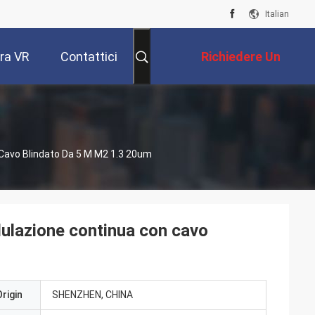
Italian
ra VR
Contattici
Richiedere Un
Preventivo
 Cavo Blindato Da 5 M M2 1.3 20um
dulazione continua con cavo
rigin
SHENZHEN, CHINA