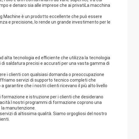
tempo e denaro sia alle imprese che ai privatiLa macchina
g Machine è un prodotto eccellente che può essere
ienza e precisione, lo rende un grande investimento per le
 alta tecnologia ed efficiente che utilizza la tecnologia
ti di saldatura precisi e accurati per una vasta gamma di
tere i clienti con qualsiasi domanda o preoccupazione
ffriamo servizi di supporto tecnico completi che
garantire che i nostri clienti ricevano il più alto livello
i formazione e istruzione per i clienti che desiderano
apacità.I nostri programmi di formazione coprono una
e la manutenzione.
servizi di altissima qualità. Siamo orgogliosi del nostro
ienti.