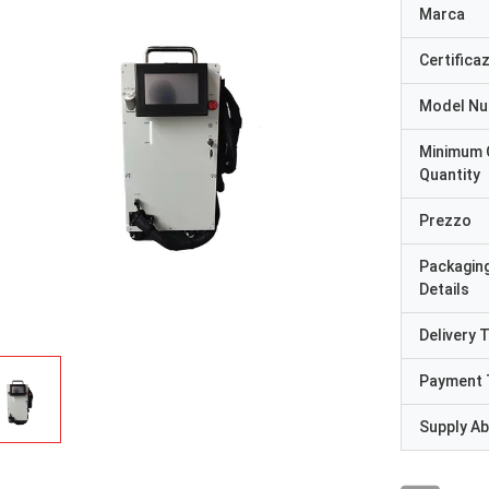
Marca
Certifica
Model N
Minimum 
Quantity
Prezzo
Packagin
Details
Delivery 
Payment 
Supply Abi