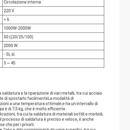
Circolazione interna
220 V
< 6
1000W-2000W
50 ((20/25/100)
2000 W
- Sì, sì.
5 ~ 45
saldatura e la riparazione di vari metalli, tra cui acciaio
te di spostarlo facilmenteLa modalità di
ioni a una temperatura ottimale,e ha un intervallo di
è di 7,5 kg, che è molto efficiente.
azioni, tra cui la saldatura di materiali sottili e morbidi,
 il processo di saldatura è preciso e veloce, è anche
 che per i privati.
 l'olio e altri contaminanti da varie superfici, tra cui