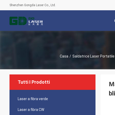
Shenzhen Gongda Laser Co., Ltd.
Casa
/
Saldatrice Laser Portatile
Tutti I Prodotti
Ma
bl
Laser a fibra verde
Laser a fibra CW