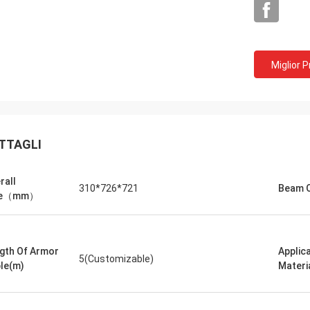
Miglior 
TTAGLI
rall
310*726*721
Beam Q
ze（mm）
gth Of Armor
Applic
5(Customizable)
le(m)
Materi