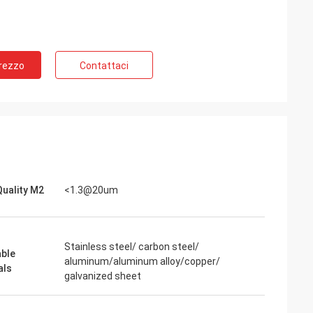
Prezzo
Contattaci
uality M2
<1.3@20um
Stainless steel/ carbon steel/
able
aluminum/aluminum alloy/copper/
als
galvanized sheet