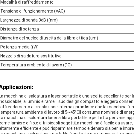
Modalità di raffreddamento
Tensione di funzionamento (VAC)
Larghezza di banda 3dB ((nm)
Distanza di potenza
Diametro del nucleo di uscita della fibra ottica (um)
Potenza media ((W)
Nozzolo di saldatura sostitutivo
Temperatura ambiente di lavoro ((°C)
Applicazioni:
La macchina di saldatura a laser portatile è una scelta eccellente per la 
inossidabile, alluminio e rame.Il suo design compatto e leggero consen
raffreddamento a circolazione interna garantisce che la macchina funz
temperatura ambiente di lavoro di 5~45°CIl consumo nominale di energia 
La macchina di saldatura laser a fibra portatile è perfetta per varie applic
come lamiere e filo.e altri piccoli oggettiLa macchina è facile da usare,
altamente efficiente e può risparmiare tempo e denaro sia per le imprese
La macchina di pulizia laser portatile è perfetta per rimuovere la ruggine,