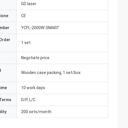
GD laser
zione
CE
umber
YCFL-2000W-SMART
Order
1 set
Negotiate price
g
Wooden case packing, 1 set/box
Time
10 work days
Terms
D/P, L/C
lity
200 sets/month