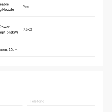
eable
Yes
g Nozzle
 Power
7.5KG
mptlon(kW)
 mano
,
20um