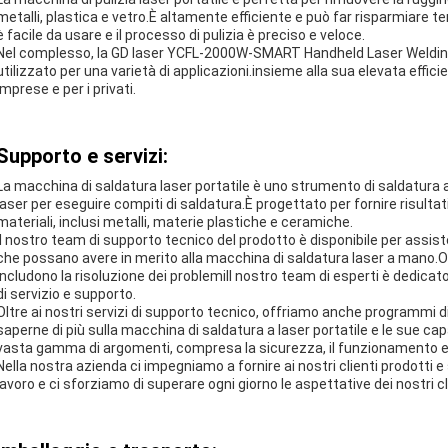
metalli, plastica e vetro.È altamente efficiente e può far risparmiare 
è facile da usare e il processo di pulizia è preciso e veloce.
Nel complesso, la GD laser YCFL-2000W-SMART Handheld Laser Weldin
utilizzato per una varietà di applicazioni.insieme alla sua elevata effic
imprese e per i privati.
Supporto e servizi:
La macchina di saldatura laser portatile è uno strumento di saldatura ad
laser per eseguire compiti di saldatura.È progettato per fornire risulta
materiali, inclusi metalli, materie plastiche e ceramiche.
Il nostro team di supporto tecnico del prodotto è disponibile per assis
che possano avere in merito alla macchina di saldatura laser a mano.O
includono la risoluzione dei problemiIl nostro team di esperti è dedicato a 
di servizio e supporto.
Oltre ai nostri servizi di supporto tecnico, offriamo anche programmi d
saperne di più sulla macchina di saldatura a laser portatile e le sue c
vasta gamma di argomenti, compresa la sicurezza, il funzionamento 
Nella nostra azienda ci impegniamo a fornire ai nostri clienti prodotti e 
lavoro e ci sforziamo di superare ogni giorno le aspettative dei nostri cl