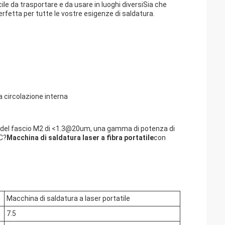
le da trasportare e da usare in luoghi diversiSia che
rfetta per tutte le vostre esigenze di saldatura.
a circolazione interna
à del fascio M2 di <1.3@20um, una gamma di potenza di
C?
Macchina di saldatura laser a fibra portatile
con
Macchina di saldatura a laser portatile
7.5