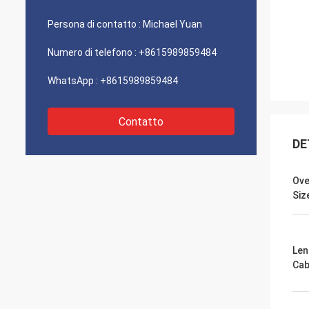
Persona di contatto :
Michael Yuan
Numero di telefono :
+8615989859484
WhatsApp :
+8615989859484
Contatto
DE
Ove
Si
Len
Cab