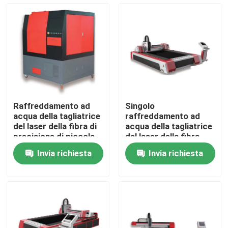
Spettacolo VR
Chi siamo
Giro della fabbrica
Raffreddamento ad
Singolo
acqua della tagliatrice
raffreddamento ad
Controllo di qualità
del laser della fibra di
acqua della tagliatrice
precisione di piccola
del laser della fibra
zona
della Tabella 6020
Invia richiesta
Invia richiesta
Contattaci
Richiedi un preventivo
Laser a fibra verde