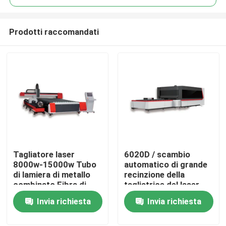
Prodotti raccomandati
Tagliatore laser
6020D / scambio
Casa
8000w-15000w Tubo
automatico di grande
di lamiera di metallo
recinzione della
combinato Fibra di
tagliatrice del laser
Prodotti
acciaio inossidabile
6025D
Invia richiesta
Invia richiesta
Macchine di taglio
laser Strumento di
Video
taglio di precisione