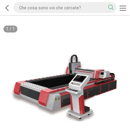
1
/
1