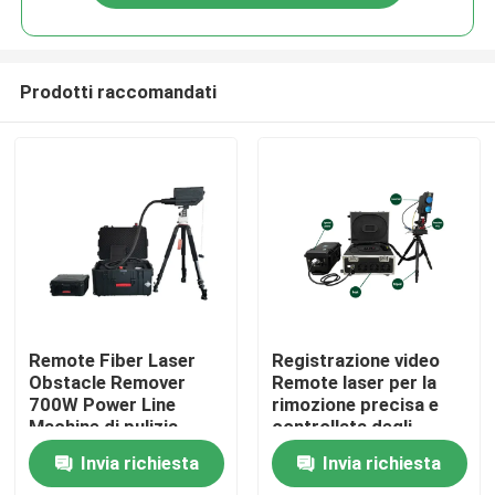
Prodotti raccomandati
Casa
Remote Fiber Laser
Registrazione video
Obstacle Remover
Remote laser per la
700W Power Line
rimozione precisa e
Prodotti
Machine di pulizia
controllata degli
ostacoli
Invia richiesta
Invia richiesta
Video