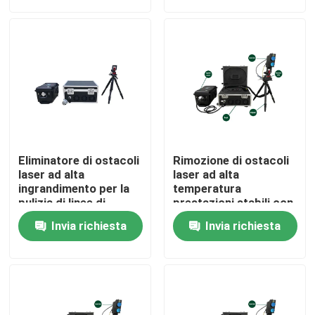
Spettacolo VR
Chi siamo
Giro della fabbrica
Eliminatore di ostacoli
Rimozione di ostacoli
Controllo di qualità
laser ad alta
laser ad alta
ingrandimento per la
temperatura
pulizia di linee di
prestazioni stabili con
aquilone
password o impronte
Contattaci
Invia richiesta
Invia richiesta
digitali e controllo
della sicurezza del
controller
Richiedi un preventivo
Laser a fibra verde