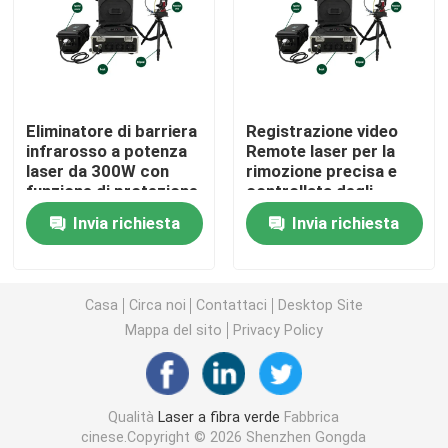
Laser a fibra CW
Laser a fibra QCW
Eliminatore di barriera
Registrazione video
infrarosso a potenza
Remote laser per la
laser da 300W con
rimozione precisa e
Laser pulsato della fibra
funzione di protezione
controllata degli
della sicurezza
ostacoli
Invia richiesta
Invia richiesta
biometrica e tempo di
Laser a fibra MOPA
lavoro continuo da 30-
60 minuti
Laser a fibra UV
Casa
Circa noi
Contattaci
Desktop Site
Mappa del sito
Privacy Policy
Laser a fibra ultraveloce
Qualità
Laser a fibra verde
Fabbrica
Dispositivo di rimozione degli ostacoli laser
cinese.Copyright © 2026 Shenzhen Gongda