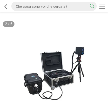
2
/
6