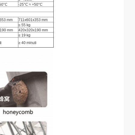
+50°C
-25°C ≈ +50°C
x353 mm
711x601x353 mm
≤ 55 kg
x190 mm
420x320x190 mm
≤ 19 kg
i
≥ 40 minuti