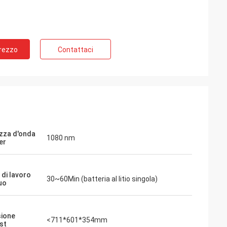
Prezzo
Contattaci
zza d'onda
1080 nm
er
di lavoro
30~60Min (batteria al litio singola)
uo
ione
<711*601*354mm
st