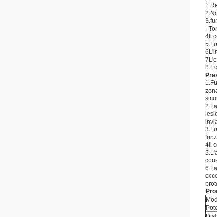
1.Re
2.No
3.fu
- To
4Il 
5.Fu
6L'i
7L'o
8.Eq
Pres
1.Fu
zona
sicu
2.La
lesi
invi
3.Fu
funz
4Il 
5.L'
cons
6.La
ecce
prot
Pr
o
Mode
Pote
Dist