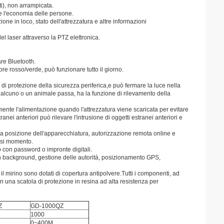
i), non arrampicata.
e l'economia delle persone.
one in loco, stato dell'attrezzatura e altre informazioni
del laser attraverso la PTZ elettronica.
are Bluetooth.
re rosso/verde, può funzionare tutto il giorno.
 di protezione della sicurezza periferica,e può fermare la luce nella
 qualcuno o un animale passa, ha la funzione di rilevamento della
ente l'alimentazione quando l'attrezzatura viene scaricata per evitare
anei anteriori può rilevare l'intrusione di oggetti estranei anteriori e
lla posizione dell'apparecchiatura, autorizzazione remota online e
iasi momento.
o con password o impronte digitali.
 in background, gestione delle autorità, posizionamento GPS,
il mirino sono dotati di copertura antipolvere.Tutti i componenti, ad
n una scatola di protezione in resina ad alta resistenza per
Z
GD-1000QZ
1000
0~400M