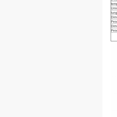
tem
Umid
lung
Dime
Peso
Dime
Peso