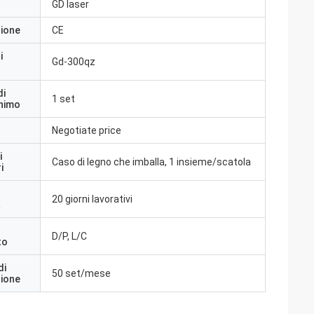
GD laser
zione
CE
i
Gd-300qz
di
1 set
inimo
Negotiate price
i
Caso di legno che imballa, 1 insieme/scatola
i
20 giorni lavorativi
a
D/P, L/C
to
di
50 set/mese
zione