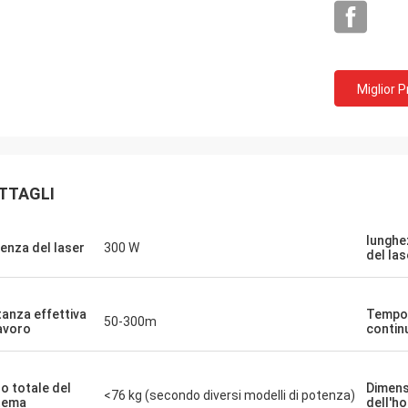
Miglior 
TTAGLI
lunghe
enza del laser
300 W
del las
tanza effettiva
Tempo 
50-300m
lavoro
contin
o totale del
Dimens
<76 kg (secondo diversi modelli di potenza)
tema
dell'ho