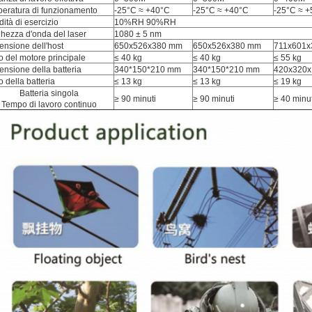
peratura di funzionamento
-25°C ≈ +40°C
-25°C ≈ +40°C
-25°C ≈ 
ità di esercizio
10%RH 90%RH
hezza d'onda del laser
1080 ± 5 nm
nsione dell'host
650x526x380 mm
650x526x380 mm
711x601
 del motore principale
≤ 40 kg
≤ 40 kg
≤ 55 kg
nsione della batteria
340*150*210 mm
340*150*210 mm
420x320
 della batteria
≤ 13 kg
≤ 13 kg
≤ 19 kg
Batteria singola
≥ 90 minuti
≥ 90 minuti
≥ 40 minut
Tempo di lavoro continuo