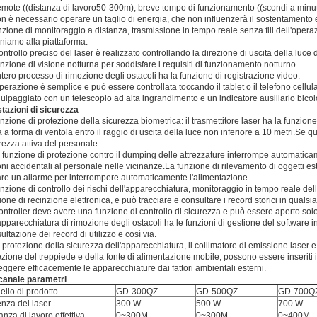
mote ((distanza di lavoro50-300m), breve tempo di funzionamento ((scondi a minut
n è necessario operare un taglio di energia, che non influenzerà il sostentamento 
nzione di monitoraggio a distanza, trasmissione in tempo reale senza fili dell'operazi
rniamo alla piattaforma.
controllo preciso del laser è realizzato controllando la direzione di uscita della luce 
nzione di visione notturna per soddisfare i requisiti di funzionamento notturno.
ntero processo di rimozione degli ostacoli ha la funzione di registrazione video.
perazione è semplice e può essere controllata toccando il tablet o il telefono cellul
uipaggiato con un telescopio ad alta ingrandimento e un indicatore ausiliario bicolo
tazioni di sicurezza
nzione di protezione della sicurezza biometrica: il trasmettitore laser ha la funzione
 a forma di ventola entro il raggio di uscita della luce non inferiore a 10 metri.Se
rezza attiva del personale.
 funzione di protezione contro il dumping delle attrezzature interrompe automaticam
oni accidentali al personale nelle vicinanze.La funzione di rilevamento di oggetti estr
are un allarme per interrompere automaticamente l'alimentazione.
nzione di controllo dei rischi dell'apparecchiatura, monitoraggio in tempo reale de
ione di recinzione elettronica, e può tracciare e consultare i record storici in quals
controller deve avere una funzione di controllo di sicurezza e può essere aperto sol
apparecchiatura di rimozione degli ostacoli ha le funzioni di gestione del software
ultazione dei record di utilizzo e così via.
 protezione della sicurezza dell'apparecchiatura, il collimatore di emissione laser e 
zione del treppiede e della fonte di alimentazione mobile, possono essere inseriti i
eggere efficacemente le apparecchiature dai fattori ambientali esterni.
canale
parametri
llo di prodotto
GD-300QZ
GD-500QZ
GD-700Q
nza del laser
300 W
500 W
700 W
anza di lavoro effettiva
0~300M
0~300M
0~400M