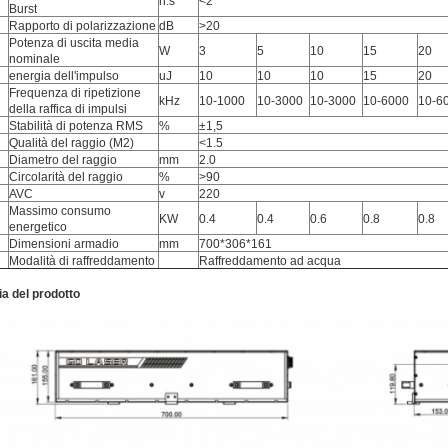
n.s
<2
Burst
Rapporto di polarizzazione
dB
>20
Potenza di uscita media
W
3
5
10
15
20
nominale
energia dell'impulso
uJ
10
10
10
15
20
Frequenza di ripetizione
kHz
10-1000
10-3000
10-3000
10-6000
10-6
della raffica di impulsi
Stabilità di potenza RMS
%
±1,5
Qualità del raggio (M2)
<1.5
Diametro del raggio
mm
2.0
Circolarità del raggio
%
>90
AVC
v
220
Massimo consumo
KW
0.4
0.4
0.6
0.8
0.8
energetico
Dimensioni armadio
mm
700*306*161
Modalità di raffreddamento
Raffreddamento ad acqua
ia del prodotto