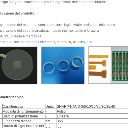
esign integrato, conveniente per l'integrazione delle apparecchiature.
icazione del prodotto
avorazione del materiale semiconduttore: taglio wafer, incisione, microporo
avorazione del vetro: marcatura, intaglio interno, taglio e foratura
PC/PCB: taglio e marcatura
arcatura fine: componenti elettronici, ceramica, plastica, ecc
ametro tecnico
Caratteristica
Unità
SHARP-NANO-3/5/10/15/20/30/35/40
Modalità di funzionamento
-
Polso
Stato di polarizzazione
-
Lineare
Lunghezza d'onda
nm
355
Durata di Ogni impulso nel