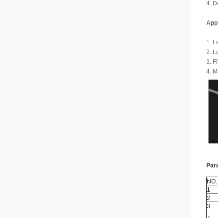
4. D
Appl
1. L
2. L
3. F
4. M
Par
NO.
1
2
3