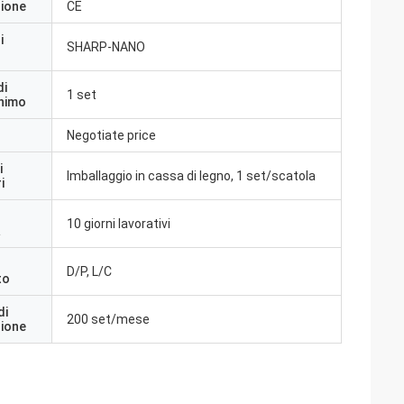
zione
CE
i
SHARP-NANO
di
1 set
inimo
Negotiate price
i
Imballaggio in cassa di legno, 1 set/scatola
i
10 giorni lavorativi
a
D/P, L/C
to
di
200 set/mese
zione