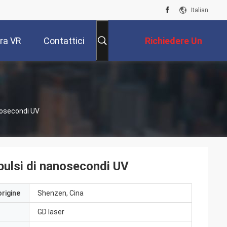
Italian
ra VR
Contattici
Richiedere Un
Preventivo
anosecondi UV
mpulsi di nanosecondi UV
origine
Shenzen, Cina
GD laser