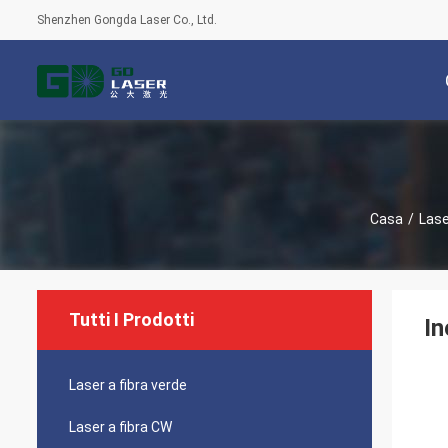
Shenzhen Gongda Laser Co., Ltd.
Casa
/
Lase
Tutti I Prodotti
In
Laser a fibra verde
Laser a fibra CW