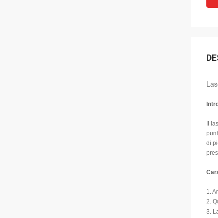
DE
Las
Intr
Il l
punt
di p
pres
Cara
1. A
2. Q
3. L