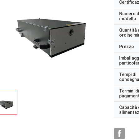
Certifica
Numero d
modello
Quantità 
ordine m
Prezzo
Imballagg
particolar
Tempi di
consegn
Termini di
pagamen
Capacità 
alimenta