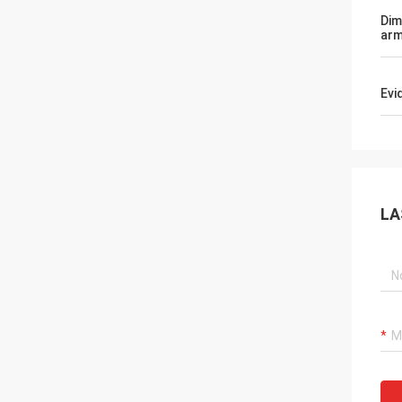
Dim
arm
Evi
LA