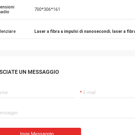
ensioni
700*306*161
adio
denziare
Laser a fibra a impulsi di nanosecondi
,
laser a fibr
SCIATE UN MESSAGGIO
Invia Messaggio