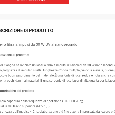
SCRIZIONE DI PRODOTTO
er a fibra a impulsi da 30 W UV al nanosecondo
oduzione al prodotto:
aser Gongda ha lanciato un laser a fibra a impulsi ultravioletti da 30 W nanosecondi
o, larghezza di impulso stretta, lunghezza d'onda multipla, velocità elevata, buon
icco e buon assorbimento del materiale.È una fonte di luce fredda e nota anche com
enta pochi danni ai materiali.È una sorgente di luce laser di alta qualità per la lavo
tteristiche del prodotto
mpia copertura della frequenza di ripetizione (10-6000 kHz);
ualità del fascio superiore (M ²< 1,5)；
arghezza dell'impulso < 2ns, elaborazione più fine e zona interessata dal calore più