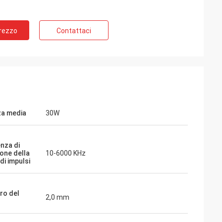
Prezzo
Contattaci
a media
30W
nza di
ione della
10-6000 KHz
 di impulsi
ro del
2,0 mm