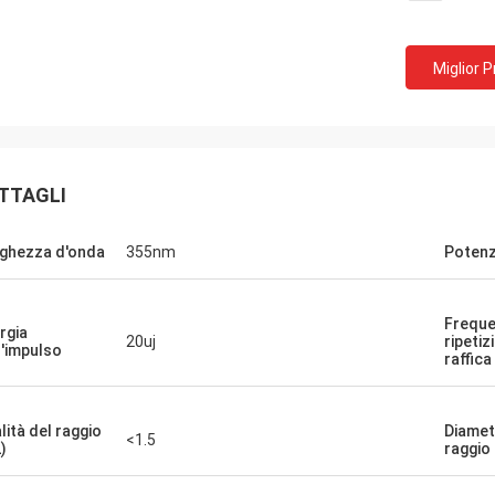
Miglior 
TTAGLI
ghezza d'onda
355nm
Potenz
Freque
rgia
20uj
ripetiz
l'impulso
raffica
lità del raggio
Diamet
<1.5
)
raggio