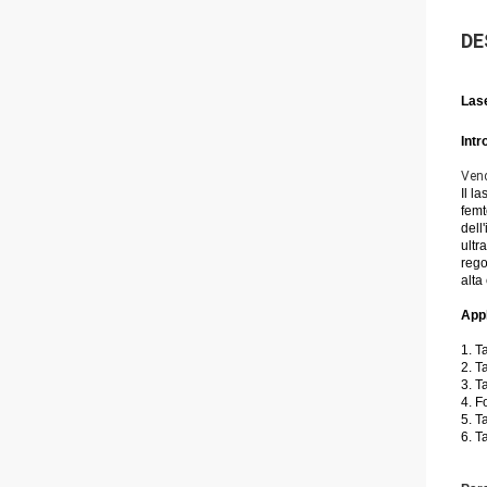
DE
Lase
Intr
Vend
Il l
femt
dell
ultr
rego
alta
Appl
1. T
2. T
3. T
4. F
5. T
6. T