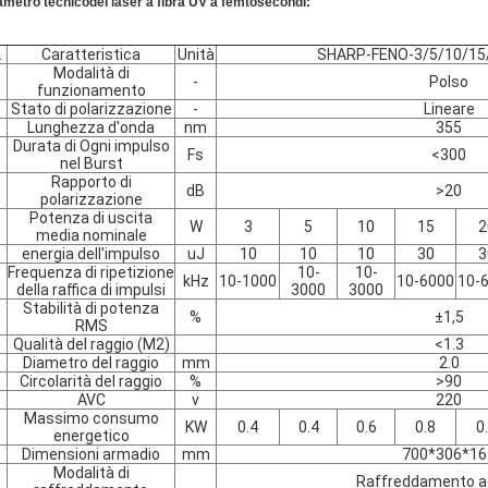
ametro tecnico
del laser a fibra UV a femtosecondi:
.
Caratteristica
Unità
SHARP-FENO-3/5/10/15
Modalità di
-
Polso
funzionamento
Stato di polarizzazione
-
Lineare
Lunghezza d'onda
nm
355
Durata di Ogni impulso
Fs
<300
nel Burst
Rapporto di
dB
>20
polarizzazione
Potenza di uscita
W
3
5
10
15
2
media nominale
energia dell'impulso
uJ
10
10
10
30
3
Frequenza di ripetizione
10-
10-
kHz
10-1000
10-6000
10-
della raffica di impulsi
3000
3000
Stabilità di potenza
%
±1,5
RMS
Qualità del raggio (M2)
<1.3
Diametro del raggio
mm
2.0
Circolarità del raggio
%
>90
AVC
v
220
Massimo consumo
KW
0.4
0.4
0.6
0.8
0
energetico
Dimensioni armadio
mm
700*306*16
Modalità di
Raffreddamento a