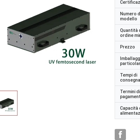
Certifica
Numero d
modello
Quantità 
ordine m
Prezzo
Imballagg
particolar
Tempi di
consegn
Termini di
pagamen
Capacità 
alimenta