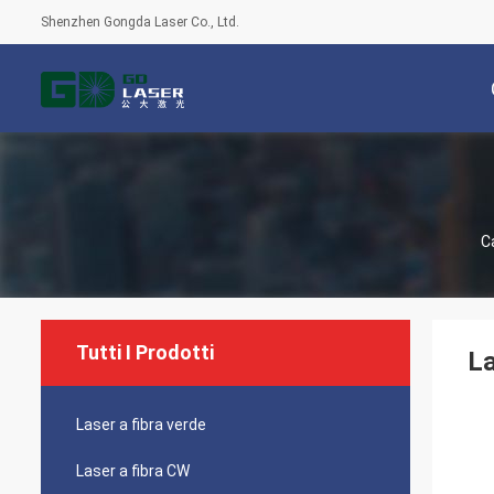
Shenzhen Gongda Laser Co., Ltd.
C
Tutti I Prodotti
La
Laser a fibra verde
Laser a fibra CW