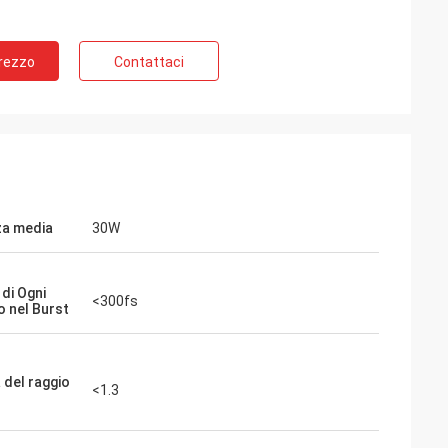
Prezzo
Contattaci
a media
30W
di Ogni
<300fs
o nel Burst
 del raggio
<1.3