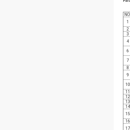
Par
NO
1
2
3
4
6
7
8
9
10
11
12
13
14
15
16
17