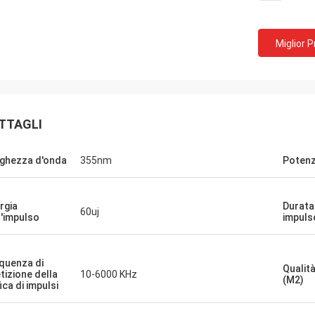
Miglior 
TTAGLI
ghezza d'onda
355nm
Potenz
rgia
Durata 
60uj
l'impulso
impuls
quenza di
Qualità
etizione della
10-6000 KHz
(M2)
ica di impulsi