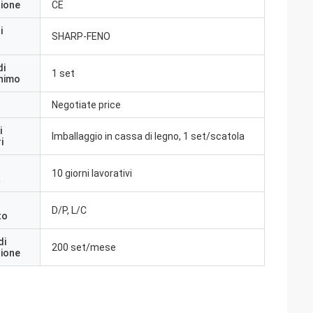
zione
CE
i
SHARP-FENO
di
1 set
inimo
Negotiate price
i
Imballaggio in cassa di legno, 1 set/scatola
i
10 giorni lavorativi
a
D/P, L/C
to
di
200 set/mese
zione