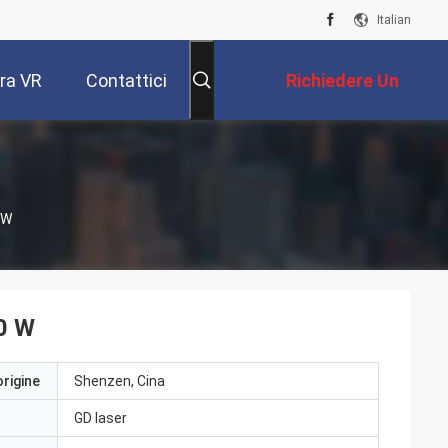
Italian
ra VR
Contattici
Richiedere Un
Preventivo
 W
30 W
origine
Shenzen, Cina
GD laser