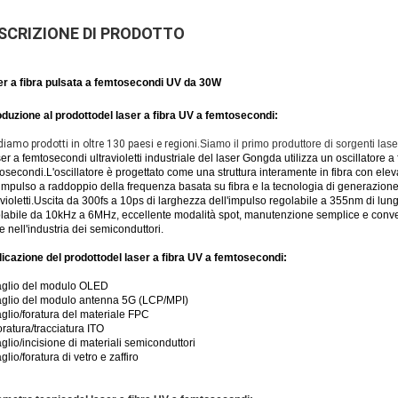
SCRIZIONE DI PRODOTTO
r a fibra pulsata a femtosecondi UV da 30W
oduzione al prodotto
del laser a fibra UV a femtosecondi:
iamo prodotti in oltre 130 paesi e regioni.
Siamo il primo produttore di sorgenti lase
aser a femtosecondi ultravioletti industriale del laser Gongda utilizza un oscillatore
osecondi.L'oscillatore è progettato come una struttura interamente in fibra con elevata
'impulso a raddoppio della frequenza basata su fibra e la tecnologia di generazion
avioletti.Uscita da 300fs a 10ps di larghezza dell'impulso regolabile a 355nm di lu
labile da 10kHz a 6MHz, eccellente modalità spot, manutenzione semplice e conven
 e nell'industria dei semiconduttori.
icazione del prodotto
del laser a fibra UV a femtosecondi:
aglio del modulo OLED
aglio del modulo antenna 5G (LCP/MPI)
aglio/foratura del materiale FPC
oratura/tracciatura ITO
aglio/incisione di materiali semiconduttori
aglio/foratura di vetro e zaffiro