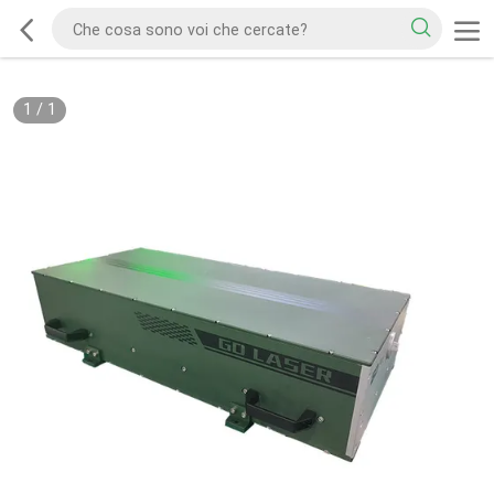
1
/
1