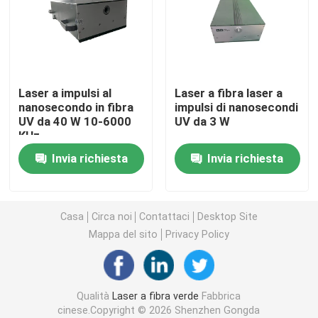
Laser a fibra CW
Laser a fibra QCW
Laser a impulsi al
Laser a fibra laser a
nanosecondo in fibra
impulsi di nanosecondi
UV da 40 W 10-6000
UV da 3 W
Laser pulsato della fibra
KHz
Invia richiesta
Invia richiesta
Laser a fibra MOPA
Laser a fibra UV
Casa
Circa noi
Contattaci
Desktop Site
Mappa del sito
Privacy Policy
Laser a fibra ultraveloce
Qualità
Laser a fibra verde
Fabbrica
Dispositivo di rimozione degli ostacoli laser
cinese.Copyright © 2026 Shenzhen Gongda