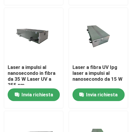
Spettacolo VR
Chi siamo
Giro della fabbrica
Laser a impulsi al
Laser a fibra UV Ipg
Controllo di qualità
nanosecondo in fibra
laser a impulsi al
da 35 W Laser UV a
nanosecondo da 15 W
355 nm
Contattaci
Invia richiesta
Invia richiesta
Richiedi un preventivo
Laser a fibra verde