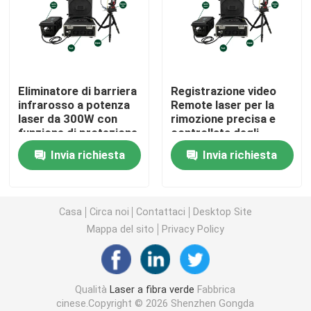
Laser a fibra CW
Laser a fibra QCW
Eliminatore di barriera
Registrazione video
infrarosso a potenza
Remote laser per la
laser da 300W con
rimozione precisa e
Laser pulsato della fibra
funzione di protezione
controllata degli
della sicurezza
ostacoli
Invia richiesta
Invia richiesta
biometrica e tempo di
Laser a fibra MOPA
lavoro continuo da 30-
60 minuti
Laser a fibra UV
Casa
Circa noi
Contattaci
Desktop Site
Mappa del sito
Privacy Policy
Laser a fibra ultraveloce
Qualità
Laser a fibra verde
Fabbrica
Dispositivo di rimozione degli ostacoli laser
cinese.Copyright © 2026 Shenzhen Gongda