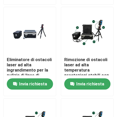
Spettacolo VR
Chi siamo
Giro della fabbrica
Eliminatore di ostacoli
Rimozione di ostacoli
Controllo di qualità
laser ad alta
laser ad alta
ingrandimento per la
temperatura
pulizia di linee di
prestazioni stabili con
aquilone
password o impronte
Contattaci
Invia richiesta
Invia richiesta
digitali e controllo
della sicurezza del
controller
Richiedi un preventivo
Laser a fibra verde