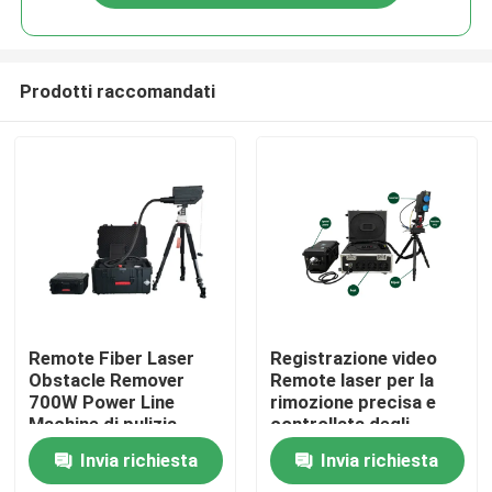
Prodotti raccomandati
Casa
Remote Fiber Laser
Registrazione video
Obstacle Remover
Remote laser per la
700W Power Line
rimozione precisa e
Prodotti
Machine di pulizia
controllata degli
ostacoli
Invia richiesta
Invia richiesta
Video