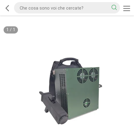
1
/
1