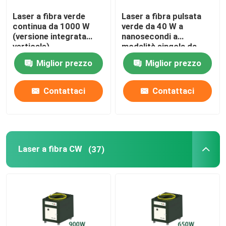
Laser a fibra verde
Laser a fibra pulsata
Stampa 3D verde
continua da 1000 W
verde da 40 W a
(versione integrata
nanosecondi a
verticale)
modalità singola da
Saldatrice laser portatile
532 nm
Miglior prezzo
Miglior prezzo
Macchina da taglio laser
Contattaci
Contattaci
Laser a fibra CW
(37)