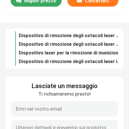
Miglior prezzo
Contattaci
Dispositivo di rimozione degli ostacoli laser per zaino per persona singola con laser SPT da 200 W
Dispositivo di rimozione degli ostacoli laser per zaino per persona singola da 300 W
Spettacolo VR
Dispositivo laser per la rimozione di munizioni da 500W.
Dispositivo di rimozione degli ostacoli laser in fibra di rete elettrica da 700 W 1080 nm
Chi siamo
Dispositivo di rimozione degli ostacoli laser Power Grid da 1000 W 1080 nm
Saldatrice laser portatile a circolazione interna da 2000 W saldatrice laser portatile
Giro della fabbrica
Saldatrice laser portatile 1000W Saldatrice laser portatile in modalità modulazione 3.5KW
Sistema di saldatura laser portatile per saldatore laser lightweld 1500 da 1500 W
Saldatrice laser portatile 2000W per la pulizia del taglio della saldatura
Controllo di qualità
Laser a fibra laser a impulsi di nanosecondi UV da 3 W
Lasciate un messaggio
Raffreddamento ad acqua laser a fibra UV a impulsi nanosecondi da 5 W
Contattaci
Ti richiameremo presto!
0.6KW UV Nanosecond Pulse Laser 10w Macchina per marcatura laser a fibra
Laser a fibra UV Ipg laser a impulsi al nanosecondo da 15 W
Richiedi un preventivo
Laser UV a fibra pulsata da 20 W a nanosecondi 355 Nm
Incisore laser a fibra 30W laser a fibra a impulsi di nanosecondi UV
Laser a fibra verde