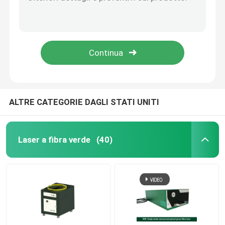
Laser a impulsi al nanosecondo in fibra da 35 W Laser UV a 355 nm
Laser a impulsi al nanosecondo in fibra UV da 40 W 10-6000 KHz
Laser a fibra CW
404
Marcatore laser a fibra 20uj UV Picosecond Pulse Laser 20W
Laser a fibra QCW
Incisore laser da 2,0 mm Laser a impulsi a picosecondi UV da 30 W
Laser pulsato della fibra
ALTRE CATEGORIE DAGLI STATI UNITI
Laser a fibra MOPA
Laser a fibra verde
(40)
Laser a fibra UV
Laser a fibra ultraveloce
Dispositivo di rimozione degli ostacoli laser