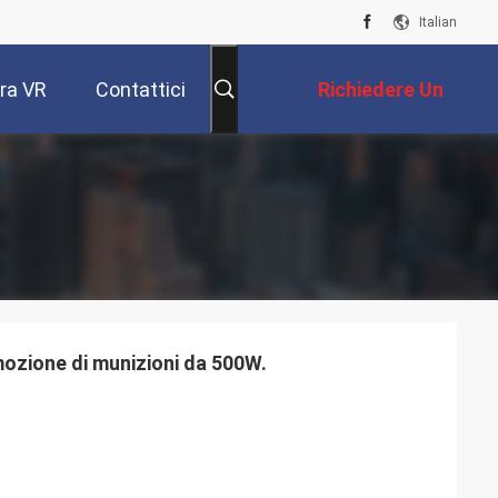
Italian
ra VR
Contattici
Richiedere Un
Preventivo
imozione di munizioni da 500W.