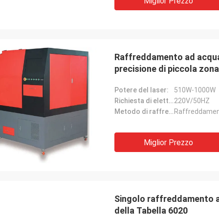
Miglior Prezzo
Raffreddamento ad acqua de
precisione di piccola zona
Potere del laser:
510W-1000W
Richiesta di elettricità:
220V/50HZ
Metodo di raffreddamento:
Raffreddamen
Miglior Prezzo
Singolo raffreddamento ad 
della Tabella 6020