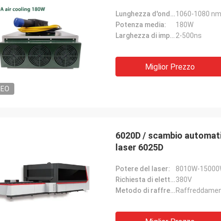
Lunghezza d'onda centrale:
1060-1080 n
Potenza media:
180W
Larghezza di impulso:
2-500ns
Miglior Prezzo
DEO
6020D / scambio automatic
laser 6025D
Potere del laser:
8010W-1500
Richiesta di elettricità:
380V
Metodo di raffreddamento:
Raffreddamen