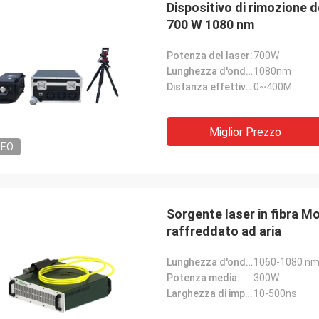
Dispositivo di rimozione de
700 W 1080 nm
Potenza del laser:
700W
Lunghezza d'onda del laser:
1080nm
Distanza effettiva di lavoro:
0~400M
Miglior Prezzo
DEO
Sorgente laser in fibra M
raffreddato ad aria
Lunghezza d'onda centrale:
1060-1080 n
Potenza media:
300W
Larghezza di impulso:
10-500ns