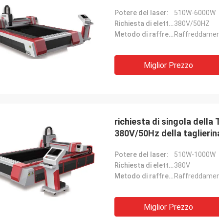
Potere del laser:
510W-6000W
Richiesta di elettricità:
380V/50HZ
Metodo di raffreddamento:
Raffreddamen
Miglior Prezzo
richiesta di singola della 
380V/50Hz della taglierin
Potere del laser:
510W-1000W
Richiesta di elettricità:
380V
Metodo di raffreddamento:
Raffreddamen
Miglior Prezzo