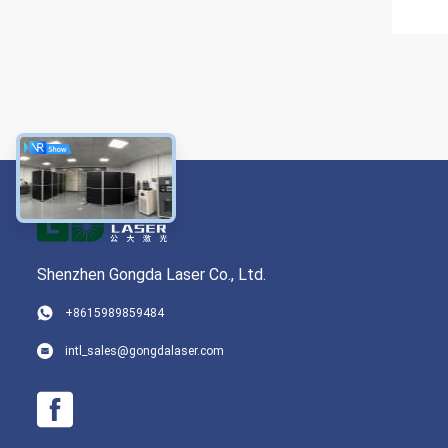
Shenzhen Gongda Laser Co., Ltd.
+8615989859484
intl_sales@gongdalaser.com