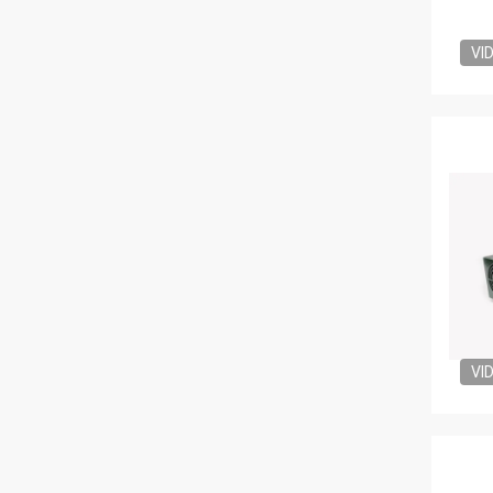
VI
VI