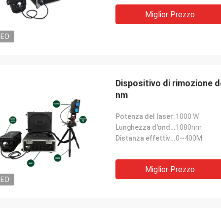
Miglior Prezzo
DEO
Dispositivo di rimozione 
nm
Potenza del laser:
1000 W
Lunghezza d'onda del laser:
1080nm
Distanza effettiva di lavoro:
0~400M
Miglior Prezzo
DEO