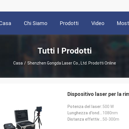
Casa
Chi Siamo
Prodotti
Video
Most
Tutti I Prodotti
Casa
/
Shenzhen Gongda Laser Co., Ltd. Prodotti Online
Dispositivo laser per la r
Potenza del laser:
500 W
Lunghezza d'onda del laser:
1080nm
Distanza effettiva di lavoro:
50-300m