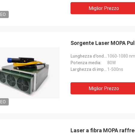
Miglior Prezzo
DEO
Sorgente Laser MOPA Pul
Lunghezza d'onda centrale:
1060-1080 n
Potenza media:
80W
Larghezza di impulso:
1-500ns
Miglior Prezzo
DEO
Laser a fibra MOPA raffr