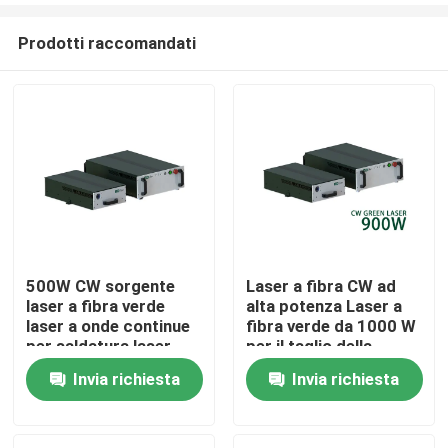
Prodotti raccomandati
500W CW sorgente
Laser a fibra CW ad
laser a fibra verde
alta potenza Laser a
Casa
laser a onde continue
fibra verde da 1000 W
per saldatura laser
per il taglio della
stampa di rame 300W
saldatura dei metalli
Invia richiesta
Invia richiesta
Prodotti
700W 1000W
Video