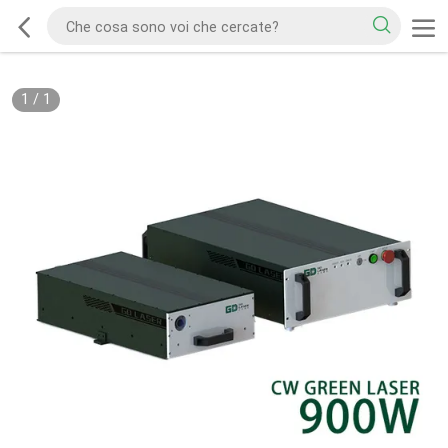
1
/
1