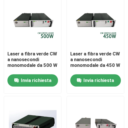
Spettacolo VR
Chi siamo
Giro della fabbrica
Laser a fibra verde CW
Laser a fibra verde CW
a nanosecondi
a nanosecondi
monomodale da 500 W
monomodale da 450 W
Controllo di qualità
Invia richiesta
Invia richiesta
Contattaci
Richiedi un preventivo
Laser a fibra verde