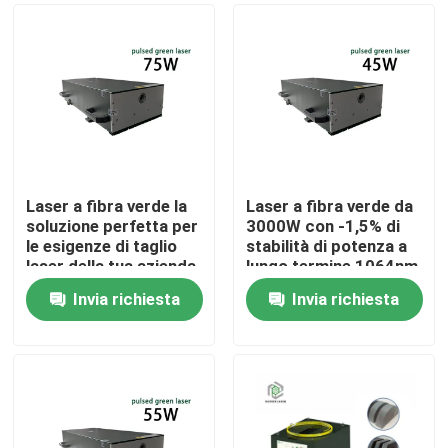
Laser a fibra verde la
Laser a fibra verde da
soluzione perfetta per
3000W con -1,5% di
le esigenze di taglio
stabilità di potenza a
laser della tua azienda
lungo termine 1064nm
lunghezza d'onda per
Invia richiesta
Invia richiesta
impianti di produzione
Casa
Prodotti
Video