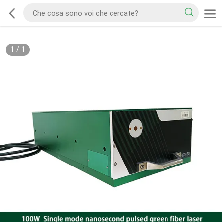
1
/
1