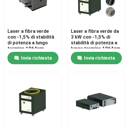
Spettacolo VR
Laser a fibra verde
Laser a fibra verde da
Chi siamo
con -1,5% di stabilità
3 kW con -1,5% di
di potenza a lungo
stabilità di potenza a
termine 1064nm
lungo termine 1064nm
Giro della fabbrica
lunghezza d'onda per
lunghezza d'onda per
Invia richiesta
Invia richiesta
impianti di produzione
impianti di produzione
Controllo di qualità
Contattaci
Richiedi un preventivo
Laser a fibra verde