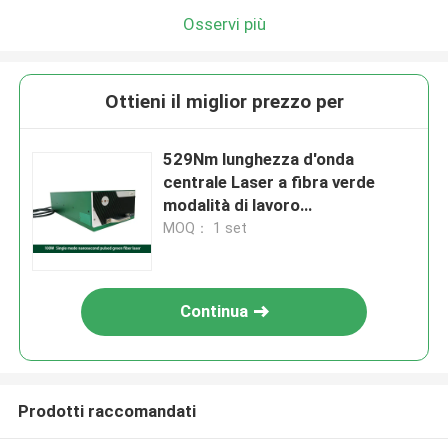
Osservi più
Ottieni il miglior prezzo per
529Nm lunghezza d'onda
centrale Laser a fibra verde
modalità di lavoro
continua/modulazione 100 set
MOQ： 1 set
Fornitura mensile
Continua
Prodotti raccomandati