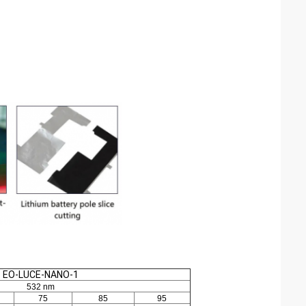
EO-LUCE-NANO-1
532 nm
75
85
95