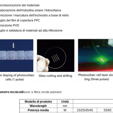
icrolavorazione del materiale
laborazione dell'industria solare / fotovoltaica
imozione / marcatura dell'inchiostro a base di vetro
aglio del film di copertura FPC
Rimozione PVD
aglio e saldatura di materiali ad alta riflessione
ametro tecnico
di
laser a fibra verde pulsato
:
Modello di prodotto
Unità
W
avelength
nm
Potenza media
W
15/25/35/45
55/65