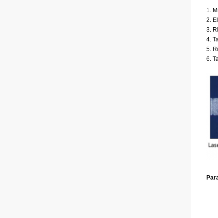
1. M
2. E
3. R
4. T
5. 
6. T
Par