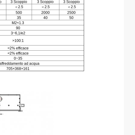
o
3 Scoppio
3 Scoppio
3 Scoppio
＜2.5
＜2.5
＜2.5
500
2000
2500
35
40
50
M2<1.3
90
3~6,1/e2
>100:1
<2% efficace
<2% efficace
0~35
affreddamento ad acqua
705×368×161