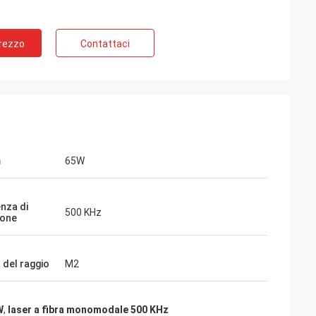
Prezzo
Contattaci
m
65W
nza di
500 KHz
ione
 del raggio
M2
W
,
laser a fibra monomodale 500 KHz