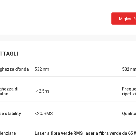
Miglior 
TTAGLI
ghezza d'onda
532 nm
532 n
ghezza di
Freque
＜2.5ns
ulso
ripetiz
se stability
<2% RMS
Qualità
denziare
Laser a fibra verde RMS
,
laser a fibra verde da 65 