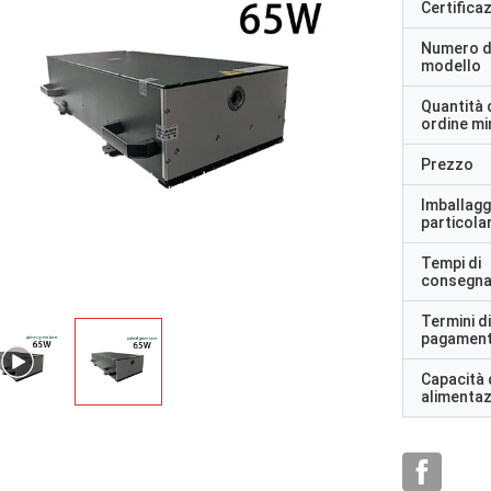
Certifica
Numero d
modello
Quantità 
ordine m
Prezzo
Imballagg
particolar
Tempi di
consegn
Termini di
pagamen
Capacità 
alimenta