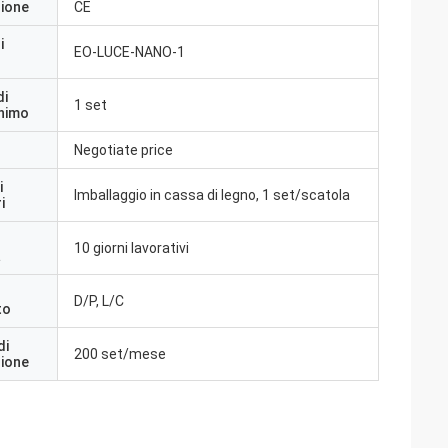
zione
CE
i
EO-LUCE-NANO-1
di
1 set
inimo
Negotiate price
i
Imballaggio in cassa di legno, 1 set/scatola
i
10 giorni lavorativi
a
D/P, L/C
to
di
200 set/mese
zione