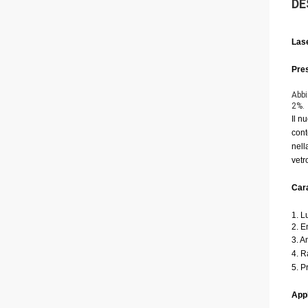
DE
Las
Pres
Abbi
2%.
Il n
cont
nell
vetr
Cara
1. L
2. E
3. A
4. R
5. P
Appl