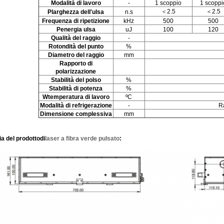
Modalità di lavoro
-
1 scoppio
1 scoppi
＜2.5
＜2.5
P
larghezza dell'ulsa
n.s
Frequenza di ripetizione
kHz
500
500
P
energia ulsa
uJ
100
120
Qualità del raggio
-
Rotondità del punto
%
Diametro del raggio
mm
Rapporto di
polarizzazione
Stabilità del polso
%
Stabilità di potenza
%
W
temperatura di lavoro
ºC
Modalità di refrigerazione
-
R
Dimensione complessiva
mm
ia del prodotto
di
laser a fibra verde pulsato
: