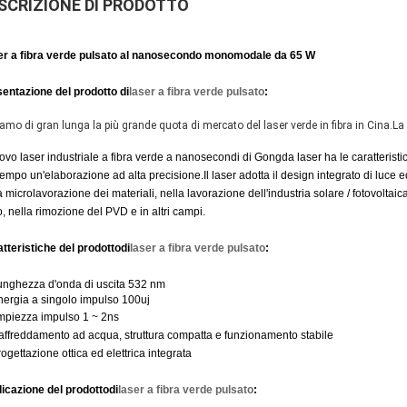
SCRIZIONE DI PRODOTTO
er a fibra verde pulsato al nanosecondo monomodale da 65 W
entazione del prodotto di
laser a fibra verde pulsato
:
amo di gran lunga la più grande quota di mercato del laser verde in fibra in Cina.
La 
uovo laser industriale a fibra verde a nanosecondi di Gongda laser ha le caratteristi
empo un'elaborazione ad alta precisione.Il laser adotta il design integrato di luce e
a microlavorazione dei materiali, nella lavorazione dell'industria solare / fotovoltaic
o, nella rimozione del PVD e in altri campi.
tteristiche del prodotto
di
laser a fibra verde pulsato
:
unghezza d'onda di uscita 532 nm
nergia a singolo impulso 100uj
mpiezza impulso 1 ~ 2ns
affreddamento ad acqua, struttura compatta e funzionamento stabile
rogettazione ottica ed elettrica integrata
icazione del prodotto
di
laser a fibra verde pulsato
: