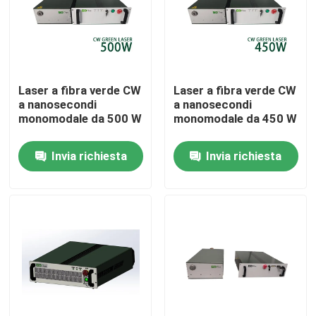
Spettacolo VR
Chi siamo
Laser a fibra verde CW
Laser a fibra verde CW
a nanosecondi
a nanosecondi
monomodale da 500 W
monomodale da 450 W
Giro della fabbrica
Invia richiesta
Invia richiesta
Controllo di qualità
Contattaci
Richiedi un preventivo
Laser a fibra verde