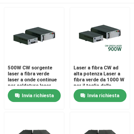
500W CW sorgente
Laser a fibra CW ad
laser a fibra verde
alta potenza Laser a
laser a onde continue
fibra verde da 1000 W
per saldatura laser
per il taglio della
stampa di rame 300W
saldatura dei metalli
Casa
Invia richiesta
Invia richiesta
700W 1000W
Prodotti
Video