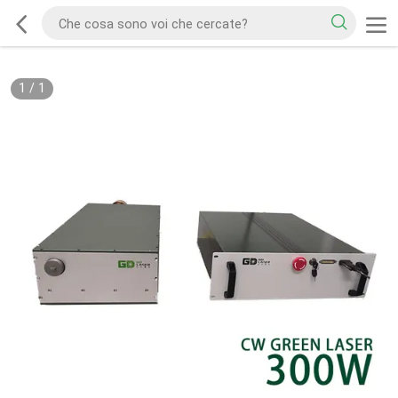
1
/
1