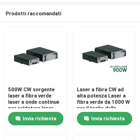
Prodotti raccomandati
500W CW sorgente
Laser a fibra CW ad
laser a fibra verde
alta potenza Laser a
Casa
laser a onde continue
fibra verde da 1000 W
per saldatura laser
per il taglio della
stampa di rame 300W
saldatura dei metalli
Invia richiesta
Invia richiesta
Prodotti
700W 1000W
Video