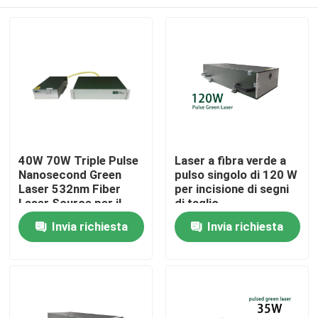
40W 70W Triple Pulse
Laser a fibra verde a
Nanosecond Green
pulso singolo di 120 W
Laser 532nm Fiber
per incisione di segni
Laser Source per il
di taglio
processamento
Casa
Invia richiesta
Invia richiesta
fotovoltaico
Prodotti
Video