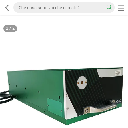
2
/
2