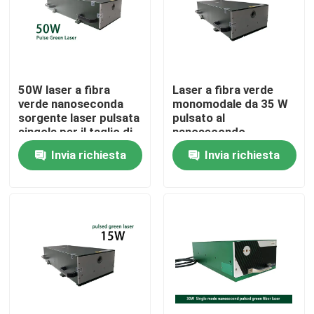
Spettacolo VR
Chi siamo
50W laser a fibra
Laser a fibra verde
verde nanoseconda
monomodale da 35 W
sorgente laser pulsata
pulsato al
Giro della fabbrica
singola per il taglio di
nanosecondo
marcatura di
Invia richiesta
Invia richiesta
micromaccinazione
Controllo di qualità
Contattaci
Richiedi un preventivo
Laser a fibra verde