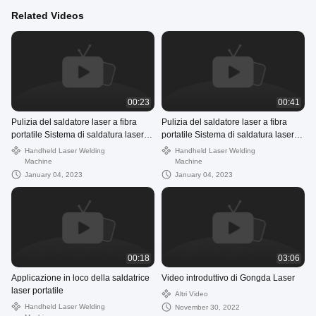
Related Videos
00:23
00:41
Pulizia del saldatore laser a fibra
Pulizia del saldatore laser a fibra
portatile Sistema di saldatura laser
portatile Sistema di saldatura laser
continuo Lightweld 1500
continuo Lightweld 1500
Handheld Laser Welding
Handheld Laser Welding
Machine
Machine
January 04, 2023
January 04, 2023
00:18
03:06
Applicazione in loco della saldatrice
Video introduttivo di Gongda Laser
laser portatile
Altri Video
Handheld Laser Welding
November 30, 2022